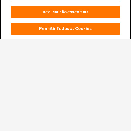
Recusar não essenciais
A missão oficial da
FTD
é levar uma educação
Permitir Todos os Cookies
transformadora para as escolas, apoiada em valores
que ajudam na formação de crianças e jovens, para
cidadãos protagonistas e ativos na sociedade.
FTD Educação S/A
61.186.490/0001-57
Rua Rui Barbosa 156, Bela Vista,
São Paulo – SP – CEP 01326010
Central de Relacionamento
0800 772 2300