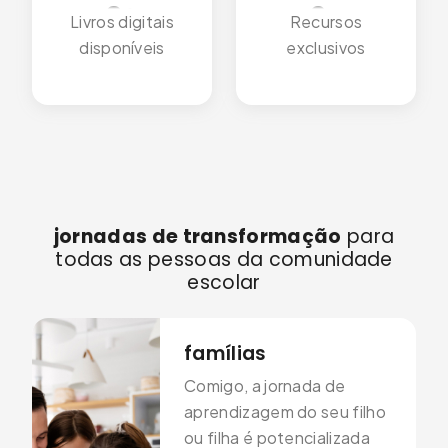
3
2
1
0
Livros digitais
Recursos
disponíveis
exclusivos
2
1
0
1
0
0
jornadas de transformação
para
todas as pessoas da comunidade
escolar
famílias
Comigo, a jornada de
aprendizagem do seu filho
ou filha é potencializada