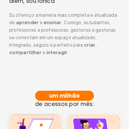
além, sou iônica
Eu ofereço a maneira mais completa e atualizada
de
aprender
e
ensinar
. Comigo, estudantes,
professores e professoras, gestores e gestoras
se conectam em um espaço atualizado,
integrado, seguro e perfeito para
criar
,
compartilhar
e
interagir
.
0
9
um milhão
8
0
de acessos por mês:
9
7
0
9
8
6