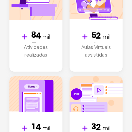
8
7
5
4
7
6
0
9
3
6
5
0
4
8
2
5
mil
mil
9
0
4
3
7
1
Atividades
Aulas Virtuais
9
8
0
realizadas
assistidas
3
2
6
0
9
8
7
0
2
1
5
9
8
7
6
4
1
0
8
7
6
5
3
0
4
7
6
5
2
4
3
6
5
1
4
3
2
5
0
4
3
2
1
mil
mil