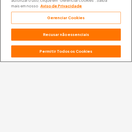
autorizar o uso, clique em “Gerenciar cookies”. Saiba
mais em nosso
Aviso de Privacidade
Gerenciar Cookies
Recusar não essenciais
A missão oficial da
FTD
é levar uma educação
Permitir Todos os Cookies
transformadora para as escolas, apoiada em valores
que ajudam na formação de crianças e jovens, para
cidadãos protagonistas e ativos na sociedade.
FTD Educação S/A
61.186.490/0001-57
Rua Rui Barbosa 156, Bela Vista,
São Paulo – SP – CEP 01326010